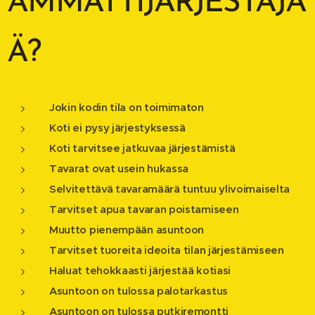
AMMATTIJÄRJESTÄJÄ
Ä?
Jokin kodin tila on toimimaton
Koti ei pysy järjestyksessä
Koti tarvitsee jatkuvaa järjestämistä
Tavarat ovat usein hukassa
Selvitettävä tavaramäärä tuntuu ylivoimaiselta
Tarvitset apua tavaran poistamiseen
Muutto pienempään asuntoon
Tarvitset tuoreita ideoita tilan järjestämiseen
Haluat tehokkaasti järjestää kotiasi
Asuntoon on tulossa palotarkastus
Asuntoon on tulossa putkiremontti