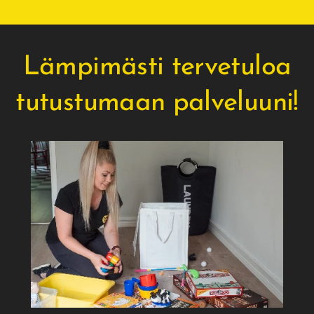
Lämpimästi tervetuloa
tutustumaan palveluuni!