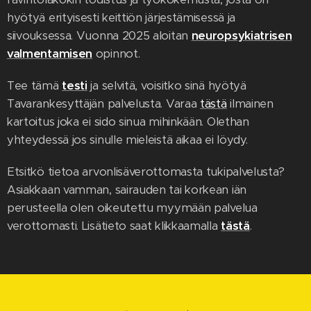
hyötyä erityisesti keittiön järjestämisessä ja
siivouksessa. Vuonna 2025 aloitan
neuropsykiatrisen
valmentamisen
opinnot.
Tee tämä
testi
ja selvitä, voisitko sinä hyötyä
Tavarankesyttäjän palvelusta. Varaa
tästä
ilmainen
kartoitus
joka ei sido sinua mihinkään. Olethan
yhteydessä jos sinulle mieleistä aikaa ei löydy.
Etsitkö tietoa arvonlisäverottomasta tukipalvelusta?
Asiakkaan vamman, sairauden tai korkean iän
perusteella olen oikeutettu myymään palvelua
verottomasti. Lisätieto saat klikkaamalla
tästä
.