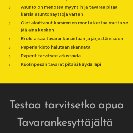
Asunto on menossa myyntiin ja tavaraa pitää
karsia asuntonäyttöjä varten
Olet aloittanut karsimisen monta kertaa mutta se
jää aina kesken
Ei ole aikaa tavarankarsintaan ja järjestämiseen
Paperiarkisto halutaan skannata
Paperit tarvitsee arkistoida
Kuolinpesän tavarat pitäisi käydä läpi
Testaa tarvitsetko apua
Tavarankesyttäjältä