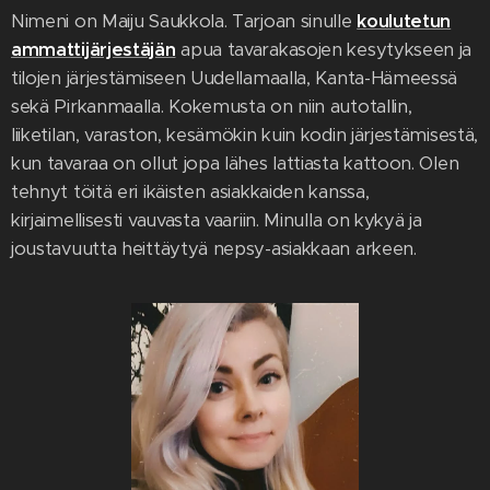
Nimeni on Maiju Saukkola. Tarjoan sinulle
koulutetun
ammattijärjestäjän
apua tavarakasojen kesytykseen ja
tilojen järjestämiseen Uudellamaalla, Kanta-Hämeessä
sekä Pirkanmaalla. Kokemusta on niin autotallin,
liiketilan, varaston, kesämökin kuin kodin järjestämisestä,
kun tavaraa on ollut jopa lähes lattiasta kattoon. Olen
tehnyt töitä eri ikäisten asiakkaiden kanssa,
kirjaimellisesti vauvasta vaariin. Minulla on kykyä ja
joustavuutta heittäytyä nepsy-asiakkaan arkeen.