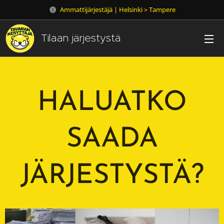
Ammattijärjestäjä | Helsinki > Tampere
Tilaan järjestystä
HALUATKO
SAADA
JÄRJESTYSTÄ?