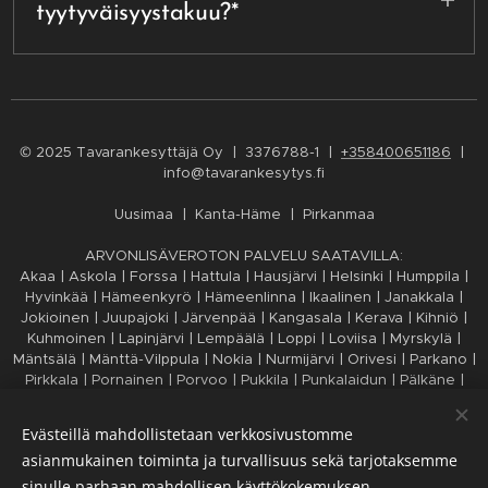
tyytyväisyystakuu?*
päätöksentekokyky ja jaksaminen heikkenee 6
tunnin jälkeen, jolloin ei välttämättä ole järkeä
Palvelullani on tietyin ehdoin 100%
jatkaa enää samana päivänä. Ihmisellä on
tyytyväisyystakuu. Jos yhdessä asetettuun
rajallinen kyky tehdä päätöksiä saman päivän
tavoitteeseen ei päästä ja asiakas itse on
aikana, jokaisella on yksilöllinen määrä päätöksiä
suorittanut oman osuutensa (on palvelun aikana
© 2025 Tavarankesyttäjä Oy | 3376788-1 |
+358400651186
|
varattu samalle päivälle.
läsnä jos näin on sovittu, pysyy
info@tavarankesytys.fi
toimintakykyisenä eli pystyy tekemään päätöksiä
Uusimaa | Kanta-Häme | Pirkanmaa
tavaroiden suhteen, annetut lähtötiedot
tilanteesta on totuudenmukaiset) eikä yllättävää
ARVONLISÄVEROTON PALVELU SAATAVILLA:
tavaraa löydy, jonka käsittelyyn menee runsaasti
Akaa | Askola | Forssa | Hattula | Hausjärvi | Helsinki | Humppila |
Hyvinkää | Hämeenkyrö | Hämeenlinna | Ikaalinen | Janakkala |
aikaa, on asiakas oikeutettu lisätunteihin ilman
Jokioinen | Juupajoki | Järvenpää | Kangasala | Kerava | Kihniö |
lisämaksua. Useimmissa tapauksissa
Kuhmoinen | Lapinjärvi | Lempäälä | Loppi | Loviisa | Myrskylä |
järjestettävästä tilasta löytyy kuitenkin runsaasti
Mäntsälä | Mänttä-Vilppula | Nokia | Nurmijärvi | Orivesi | Parkano |
yllättävää tavaraa, jonka olemassaolo ei ole ollut
Pirkkala | Pornainen | Porvoo | Pukkila | Punkalaidun | Pälkäne |
Riihimäki | Ruovesi | Sastamala | Sipoo | Tammela | Tampere |
tiedossa ennakkoon ja jonka läpikäymiseen
Tuusula | Urjala | Valkeakoski | Vantaa | Vesilahti | Virrat | Ylöjärvi
menee aikaa, joten näihin tilanteisiin takuuta ei
Evästeillä mahdollistetaan verkkosivustomme
| Ypäjä
sovelleta.
asianmukainen toiminta ja turvallisuus sekä tarjotaksemme
sinulle parhaan mahdollisen käyttökokemuksen.