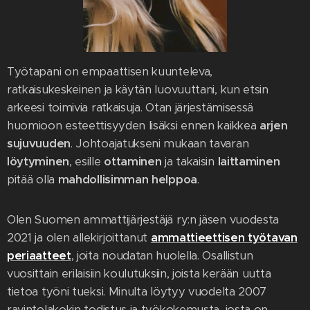
Työtapani on empaattisen kuunteleva,
ratkaisukeskeinen ja käytän luovuuttani, kun etsin
arkeesi toimivia ratkaisuja. Otan järjestämisessä
huomioon esteettisyyden lisäksi ennen kaikkea
arjen
sujuvuuden
. Johtoajatukseni mukaan tavaran
löytyminen
, esille
ottaminen
ja takaisin
laittaminen
pitää olla
mahdollisimman helppoa
.
Olen Suomen ammattijärjestäjä ry:n jäsen vuodesta
2021 ja olen allekirjoittanut
ammattieettisen työtavan
periaatteet
, joita noudatan huolella. Osallistun
vuosittain erilaisiin koulutuksiin, joista kerään uutta
tietoa työni tueksi. Minulta löytyy vuodelta 2007
ravintolakokin todistus ja työkokemusta, josta on