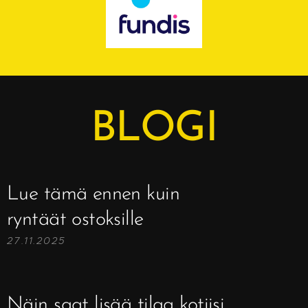
BLOGI
Lue tämä ennen kuin
ryntäät ostoksille
27.11.2025
Näin saat lisää tilaa kotiisi