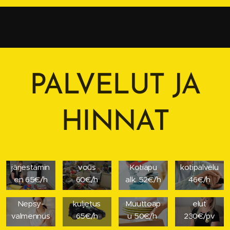
PALVELUT JA
HINNAT
Kodin
Raivaussii
Veroton
järjestämin
vous
Kotiapu
kotipalvelu
en 65€/h
60€/h
alk. 52€/h
46€/h
Tavaran
Yrityspalv
Nepsy-
kuljetus
Muuttoap
elut
valmennus
65€/h
u 50€/h
230€/pv