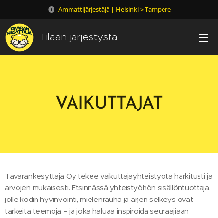
Ammattijärjestäjä | Helsinki > Tampere
Tilaan järjestystä
VAIKUTTAJAT
Tavarankesyttäjä Oy tekee vaikuttajayhteistyötä harkitusti ja
arvojen mukaisesti. Etsinnässä yhteistyöhön sisällöntuottaja,
jolle kodin hyvinvointi, mielenrauha ja arjen selkeys ovat
tärkeitä teemoja – ja joka haluaa inspiroida seuraajiaan