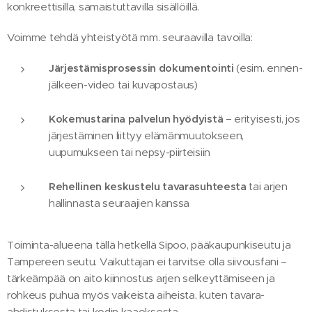
konkreettisilla, samaistuttavilla sisällöillä.
Voimme tehdä yhteistyötä mm. seuraavilla tavoilla:
Järjestämisprosessin dokumentointi
(esim. ennen-
jälkeen-video tai kuvapostaus)
Kokemustarina palvelun hyödyistä
– erityisesti, jos
järjestäminen liittyy elämänmuutokseen,
uupumukseen tai nepsy-piirteisiin
Rehellinen keskustelu tavarasuhteesta
tai arjen
hallinnasta seuraajien kanssa
Toiminta-alueena tällä hetkellä Sipoo, pääkaupunkiseutu ja
Tampereen seutu. Vaikuttajan ei tarvitse olla siivousfani –
tärkeämpää on aito kiinnostus arjen selkeyttämiseen ja
rohkeus puhua myös vaikeista aiheista, kuten tavara-
ahdistuksesta tai kodin kaaoksesta.