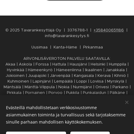
© 2025 Tavarankesyttäjä Oy | 3376788-1 |
+358400651186
|
info@tavarankesytys.fi
Uusimaa | Kanta-Häme | Pirkanmaa
ARVONLISÄVEROTON PALVELU SAATAVILLA:
Akaa | Askola | Forssa | Hattula | Hausjärvi | Helsinki | Humppila |
Hyvinkää | Hämeenkyrö | Hämeenlinna | Ikaalinen | Janakkala |
Jokioinen | Juupajoki | Järvenpää | Kangasala | Kerava | Kihniö |
Kuhmoinen | Lapinjärvi | Lempäälä | Loppi | Loviisa | Myrskylä |
Mäntsälä | Mänttä-Vilppula | Nokia | Nurmijärvi | Orivesi | Parkano |
Pirkkala | Pornainen | Porvoo | Pukkila | Punkalaidun | Pälkäne |
Riihimäki | Ruovesi | Sastamala | Sipoo | Tammela | Tampere |
Tuusula | Urjala | Valkeakoski | Vantaa | Vesilahti | Virrat | Ylöjärvi
Evästeillä mahdollistetaan verkkosivustomme
| Ypäjä
asianmukainen toiminta ja turvallisuus sekä tarjotaksemme
sinulle parhaan mahdollisen käyttökokemuksen.