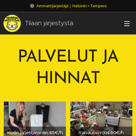
Ammattijärjestäjä | Helsinki > Tampere
Tilaan järjestystä
PALVELUT JA
HINNAT
Kodin järjestäminen 65€/h
Raivaussiivous 60€/h