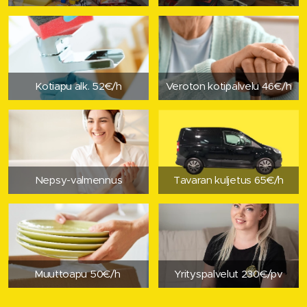
Kotiapu alk. 52€/h
Veroton kotipalvelu 46€/h
Nepsy-valmennus
Tavaran kuljetus 65€/h
Muuttoapu 50€/h
Yrityspalvelut 230€/pv