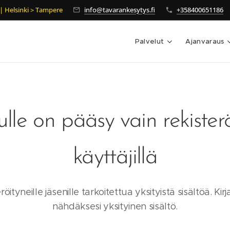
 | Helsinki > Tampere
info@tavarankesytys.fi
+358400651186
Palvelut
Ajanvaraus
vulle on pääsy vain rekisterö
käyttäjillä
ityneille jäsenille tarkoitettua yksityistä sisältöä. Kirj
nähdäksesi yksityinen sisältö.