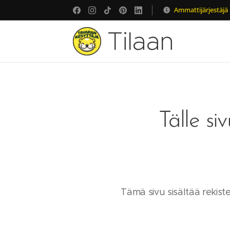
Ammattijärjestäjä
Tilaan
järjestystä
Tälle si
Tämä sivu sisältää rekisterö