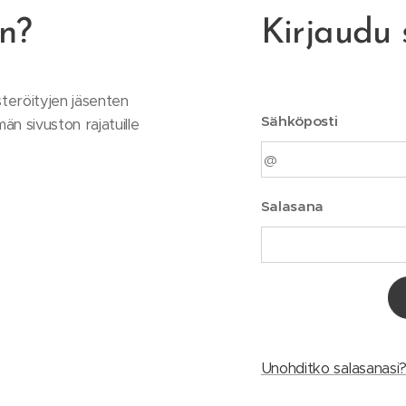
en?
Kirjaudu 
steröityjen jäsenten
Sähköposti
män sivuston rajatuille
Salasana
Unohditko salasanasi