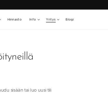
Hinnasto
Info
Yritys
Blogi
ityneillä
audu sisään tai luo uusi tili