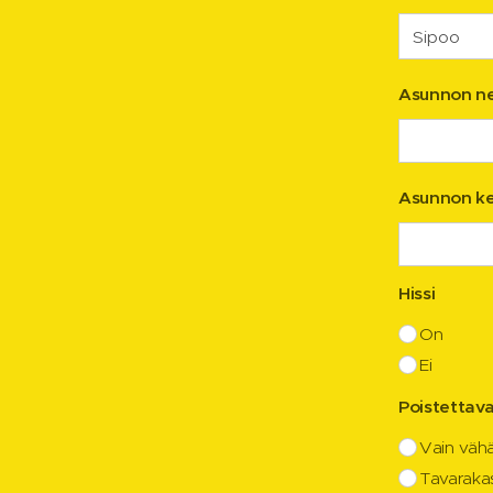
Asunnon n
Asunnon ke
Hissi
On
Ei
Poistettav
Vain vähä
Tavaraka