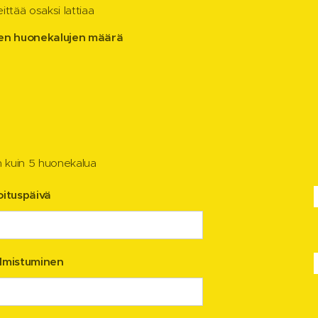
ittää osaksi lattiaa
ien huonekalujen määrä
kuin 5 huonekalua
oituspäivä
almistuminen