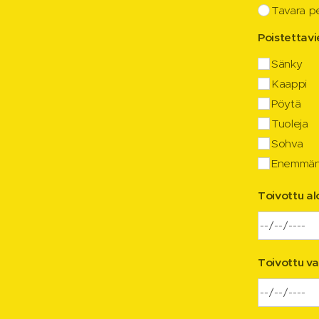
Tavara pe
Poistettav
Sänky
Kaappi
Pöytä
Tuoleja
Sohva
Enemmän 
Toivottu al
Toivottu v