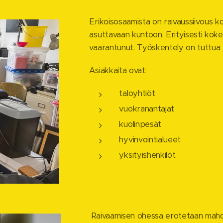
Erikoisosaamista on raivaussiivous kod
asuttavaan kuntoon. Erityisesti koke
vaarantunut. Työskentely on tuttua
Asiakkaita ovat:
taloyhtiöt
vuokranantajat
kuolinpesät
hyvinvointialueet
yksityishenkilöt
Raivaamisen ohessa erotetaan mahd