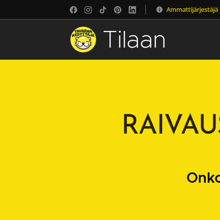
Ammattijärjestäjä
Tilaan
järjestystä
RAIVAU
Onko