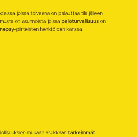
eissa, joissa toiveena on palauttaa tila jälleen
musta on asunnoista, joissa
paloturvallisuus
on
nepsy
-piirteisten henkilöiden kanssa.
ollisuuksien mukaan asukkaan
tärkeimmät