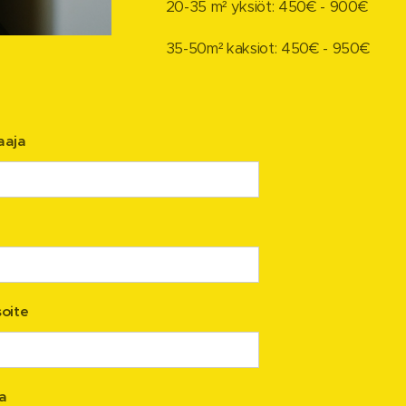
20-35 m² yksiöt: 450€ - 900€
35-50m² kaksiot: 450€ - 950€
laaja
oite
a