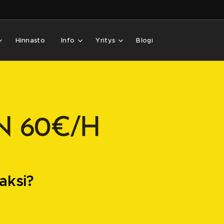
Hinnasto
Info
Yritys
Blogi
N 60€/H
aksi?