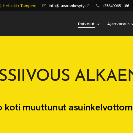
 | Helsinki > Tampere
info@tavarankesytys.fi
+358400651186
Palvelut
Ajanvaraus
SSIIVOUS ALKAE
 koti muuttunut asuinkelvottom