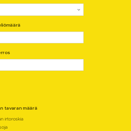
eliömäärä
rros
an tavaran määrä
n irtoroskia
soja