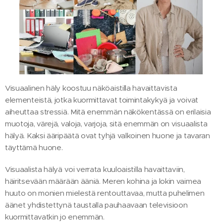
Visuaalinen häly koostuu näköaistilla havaittavista
elementeistä, jotka kuormittavat toimintakykyä ja voivat
aiheuttaa stressiä. Mitä enemmän näkökentässä on erilaisia
muotoja, värejä, valoja, varjoja, sitä enemmän on visuaalista
hälyä. Kaksi ääripäätä ovat tyhjä valkoinen huone ja tavaran
täyttämä huone.
Visuaalista hälyä voi verrata kuuloaistilla havaittaviin,
häiritsevään määrään ääniä. Meren kohina ja lokin vaimea
huuto on monien mielestä rentouttavaa, mutta puhelimen
äänet yhdistettynä taustalla pauhaavaan televisioon
kuormittavatkin jo enemmän.