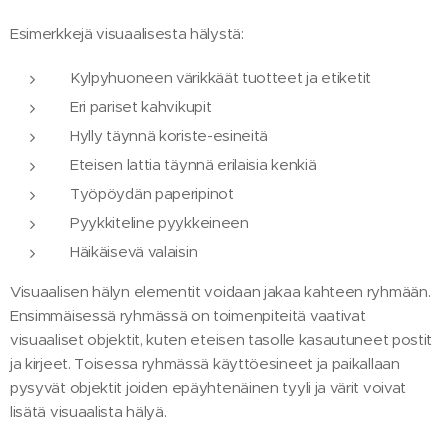
Esimerkkejä visuaalisesta hälystä:
Kylpyhuoneen värikkäät tuotteet ja etiketit
Eri pariset kahvikupit
Hylly täynnä koriste-esineitä
Eteisen lattia täynnä erilaisia kenkiä
Työpöydän paperipinot
Pyykkiteline pyykkeineen
Häikäisevä valaisin
Visuaalisen hälyn elementit voidaan jakaa kahteen ryhmään.
Ensimmäisessä ryhmässä on toimenpiteitä vaativat
visuaaliset objektit, kuten eteisen tasolle kasautuneet postit
ja kirjeet. Toisessa ryhmässä käyttöesineet ja paikallaan
pysyvät objektit joiden epäyhtenäinen tyyli ja värit voivat
lisätä visuaalista hälyä.