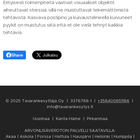
Erityisesti toimenpiteitä vaativat visuaaliset objektit
aiheuttavat stressiä, sillä ne muistuttavat tekemättömistä
tehtävistä. Kasvava postipino ja kuivaustelineellä kuivuneet
pyykit on muistutus siitä että et ole vielä tehnyt kaikkia
tehtäviä.
Share
© 2025 Tavarankesyttäjä Oy | 3376788-1 |
+358400651186
|
info@tavarankesytys.fi
Uusimaa | Kanta-Häme | Pirkanmaa
ARVONLISÄVEROTON PALVELU SAATAVILLA:
Akaa | Askola | Forssa | Hattula | Hausjärvi | Helsinki | Humppila |